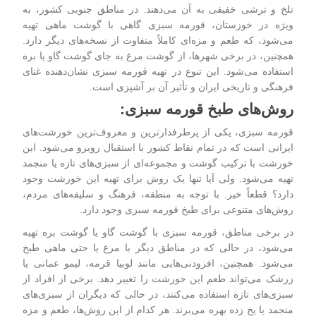
تلخ و ترشی خفیفی به آن می‌دهند. در مناطق جنوبی کشور، به
ویژه در خوزستان، قورمه سبزی گاهی با گوشت ماهی تهیه
می‌شود، که طعم و مزه‌ای کاملاً متفاوت از نسخه‌های دیگر دارد.
همچنین، در برخی شهرها، از گوشت مرغ به جای گوشت گاو یا بره
استفاده می‌شود. این تنوع در تهیه قورمه سبزی نشان‌دهنده غنای
فرهنگی و تاریخی ایران و تأثیر آن بر آشپزی است.
روش‌های طبخ قورمه سبزی:
قورمه سبزی، یکی از پرطرفدارترین و معروف‌ترین
خورشت‌های
ایرانی
است که در تمام نقاط کشور با استقبال روبرو می‌شود. این
خورشت با ترکیب گوشت و مجموعه‌ای از سبزی‌های تازه یا منجمد
تهیه می‌شود. ولی آیا تنها یک روش برای تهیه این خورشت وجود
دارد؟ قطعاً خیر. با توجه به منطقه، فرهنگ و سلیقه‌های مردم،
روش‌های متنوعی برای طبخ قورمه سبزی وجود دارد.
در برخی مناطق، قورمه سبزی با گوشت گاو یا گوشت بره تهیه
می‌شود، در حالی که در مناطق دیگر با مرغ یا حتی ماهی طبخ
می‌شود. همچنین، افزودنی‌هایی مانند لوبیا قرمه، لیمو عمانی یا
زرشک می‌تواند طعم این خورشت را تغییر دهد. برخی از افراد از
سبزی‌های تازه استفاده می‌کنند، در حالی که دیگران از سبزی‌های
منجمد یا یخ زده بهره می‌برند. هر کدام از این روش‌ها، طعم و مزه