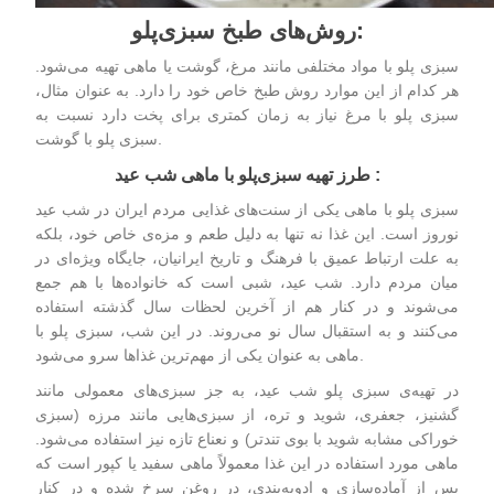
:
روش
های طبخ سبزی
پلو
سبزی‌ پلو
با مواد مختلفی مانند مرغ، گوشت یا ماهی تهیه می‌شود.
هر کدام از این موارد روش طبخ خاص خود را دارد. به عنوان مثال،
سبزی‌ پلو با مرغ نیاز به زمان کمتری برای پخت دارد نسبت به
سبزی‌ پلو با گوشت.
:
طرز تهیه سبزی
پلو با ماهی شب عید
سبزی‌ پلو با ماهی یکی از سنت‌های غذایی مردم ایران در شب عید
نوروز است. این غذا نه تنها به دلیل طعم و مزه‌ی خاص خود، بلکه
به علت ارتباط عمیق با فرهنگ و تاریخ ایرانیان، جایگاه ویژه‌ای در
میان مردم دارد. شب عید، شبی است که خانواده‌ها با هم جمع
می‌شوند و در کنار هم از آخرین لحظات سال گذشته استفاده
می‌کنند و به استقبال سال نو می‌روند. در این شب، سبزی‌ پلو با
ماهی به عنوان یکی از مهم‌ترین غذاها سرو می‌شود.
در تهیه‌ی
سبزی‌ پلو شب عید
، به جز سبزی‌های معمولی مانند
گشنیز، جعفری، شوید و تره، از سبزی‌هایی مانند مرزه (سبزی
خوراکی مشابه شوید با بوی تندتر) و نعناع تازه نیز استفاده می‌شود.
ماهی مورد استفاده در این غذا معمولاً ماهی سفید یا کپور است که
پس از آماده‌سازی و ادویه‌بندی، در روغن سرخ شده و در کنار