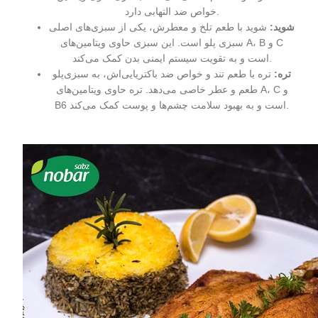
خواص ضد التهابی دارد.
شوید
:
شوید با طعم تلخ و معطرش، یکی از سبزی‌های اصلی
سبزی‌ پلو است. این سبزی حاوی ویتامین‌های A، B و C
است و به تقویت سیستم ایمنی بدن کمک می‌کند.
تره
:
تره با طعم تند و خواص ضد باکتریایی‌اش، به سبزی‌پلو
طعم و عطر خاصی می‌دهد. تره حاوی ویتامین‌های A، C و
B6 است و به بهبود سلامت چشم‌ها و پوست کمک می‌کند.